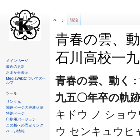
ページ
議論
青春の雲、動
石川高校一九
メインページ
最近の更新
おまかせ表示
ナ
検
青春の雲、動く 
MediaWikiについてのヘ
ビ
索
ルプ
ゲ
に
ツール
九五〇年卒の軌
ー
移
リンク元
シ
動
関連ページの更新状況
ョ
キドウ ノ ショウ
特別ページ
ン
印刷用バージョン
に
この版への固定リンク
ウ センキュウヒャ
移
ページ情報
動