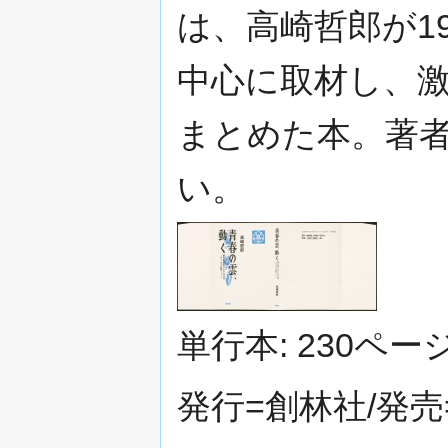
は、高崎哲郎が1
中心に取材し、
まとめた本。著
い。
単行本: 230ペー
発行=創林社/発売=刊