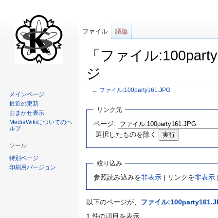
ファイル
議論
「ファイル:100par
ジ
←
ファイル:100party161.JPG
メインページ
最近の更新
ナ
検
リンク元
おまかせ表示
ビ
索
MediaWikiについてのヘ
ページ:
ゲ
に
ルプ
選択したものを除く
ー
移
ツール
シ
動
特別ページ
ョ
絞り込み
印刷用バージョン
ン
参照読み込みを
非表示
| リンクを
非表示
に
移
以下のページが、
ファイル:100party161.J
動
1 件の項目を表示