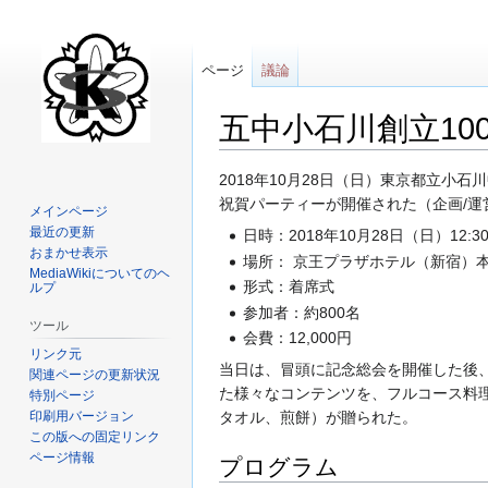
ページ
議論
五中小石川創立10
ナ
検
2018年10月28日（日）東京都立小
ビ
索
祝賀パーティーが開催された（企画/運営
メインページ
ゲ
に
最近の更新
日時：2018年10月28日（日）12:30
ー
移
おまかせ表示
場所： 京王プラザホテル（新宿）
MediaWikiについてのヘ
シ
動
形式：着席式
ルプ
ョ
参加者：約800名
ン
ツール
会費：12,000円
に
リンク元
当日は、冒頭に記念総会を開催した後
移
関連ページの更新状況
た様々なコンテンツを、フルコース料
動
特別ページ
印刷用バージョン
タオル、煎餅）が贈られた。
この版への固定リンク
ページ情報
プログラム