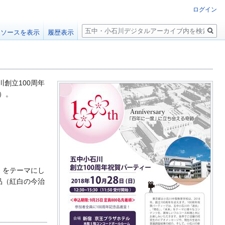
ログイン
検
ソースを表示
履歴表示
索
川創立100周年
）。
」をテーマにし
品（紅白の今治