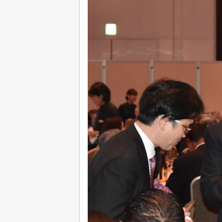
ョ
ン
に
移
動