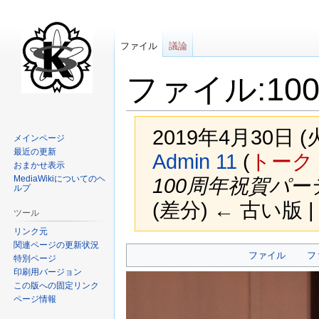
ファイル
議論
ファイル:100p
2019年4月30日 
メインページ
最近の更新
Admin 11
(
トーク
おまかせ表示
MediaWikiについてのヘ
100周年祝賀パー
ルプ
(差分) ← 古い版 |
ツール
リンク元
関連ページの更新状況
ナ
検
ファイル
フ
特別ページ
ビ
索
印刷用バージョン
ゲ
に
この版への固定リンク
ー
移
ページ情報
シ
動