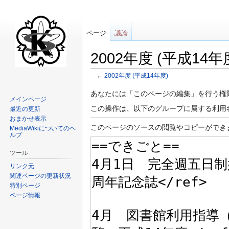
ページ
議論
2002年度 (平成1
←
2002年度 (平成14年度)
ナ
検
あなたには「このページの編集」を行う権
メインページ
ビ
索
この操作は、以下のグループに属する利用
最近の更新
ゲ
に
おまかせ表示
ー
移
このページのソースの閲覧やコピーができ
MediaWikiについてのヘ
ルプ
シ
動
ョ
ツール
ン
リンク元
に
関連ページの更新状況
移
特別ページ
動
ページ情報