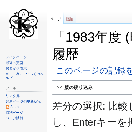
ページ
議論
「1983年度
履歴
メインページ
最近の更新
このページの記録
おまかせ表示
MediaWikiについてのヘ
ルプ
ナ
検
版の絞り込み
ツール
ビ
索
リンク元
ゲ
に
関連ページの更新状況
ー
移
差分の選択: 比
Atom
シ
動
特別ページ
ョ
ページ情報
し、Enterキ
ン
に