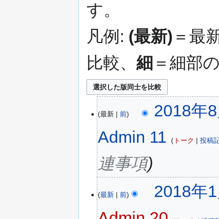
す。
移
動
凡例:
(最新)
＝最
比較、
細
＝細部
2018年8
最新
前
Admin 11
トーク
投稿
連事項
2018年1
最新
前
Admin 20