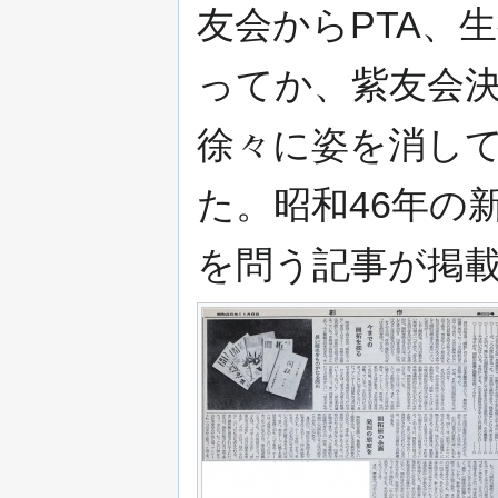
友会からPTA、
ってか、紫友会
徐々に姿を消し
た。昭和46年の
を問う記事が掲