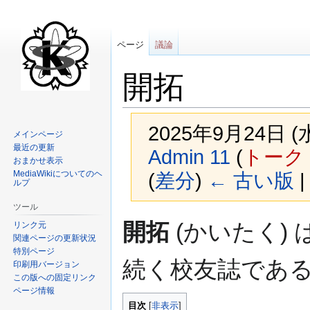
ページ
議論
開拓
2025年9月24日 
メインページ
最近の更新
Admin 11
(
トーク
おまかせ表示
MediaWikiについてのヘ
(
差分
)
← 古い版
|
ルプ
ツール
ナ
検
開拓
(かいたく)
リンク元
ビ
索
関連ページの更新状況
ゲ
に
特別ページ
続く校友誌であ
印刷用バージョン
ー
移
この版への固定リンク
シ
動
ページ情報
ョ
目次