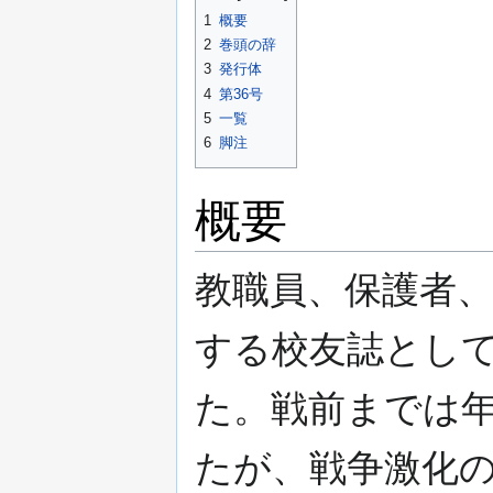
ン
1
概要
に
2
巻頭の辞
移
3
発行体
動
4
第36号
5
一覧
6
脚注
概要
教職員、保護者
する校友誌とし
た。戦前までは年
たが、戦争激化のた