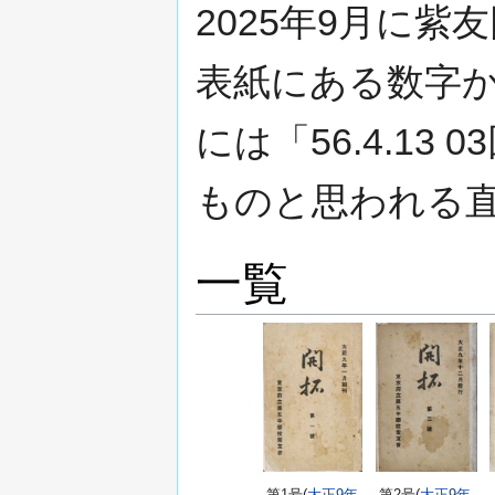
2025年9月に
表紙にある数字か
には「56.4.13
ものと思われる
一覧
第1号(
大正9年
第2号(
大正9年