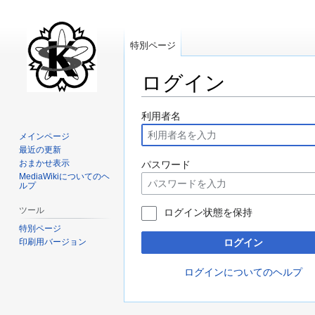
特別ページ
ログイン
ナ
検
利用者名
ビ
索
メインページ
ゲ
に
最近の更新
ー
移
おまかせ表示
パスワード
MediaWikiについてのヘ
シ
動
ルプ
ョ
ン
ツール
ログイン状態を保持
に
特別ページ
移
印刷用バージョン
ログイン
動
ログインについてのヘルプ