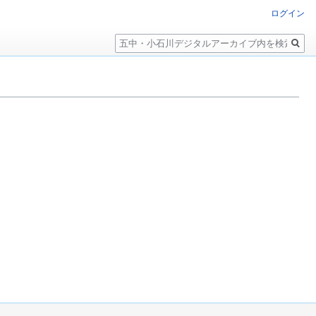
ログイン
検
索