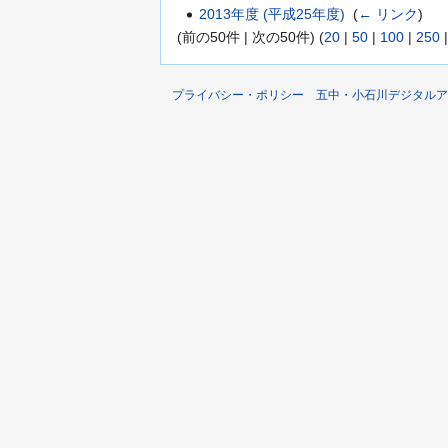
2013年度 (平成25年度)
‎
(
← リンク
)
(前の50件 | 次の50件) (
20
|
50
|
100
|
250
プライバシー・ポリシー
五中・小石川デジタルア