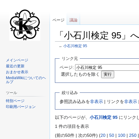
ページ
議論
「小石川検定 95
←
小石川検定 95
ナ
検
リンク元
メインページ
ビ
索
最近の更新
ページ:
ゲ
に
おまかせ表示
選択したものを除く
ー
移
MediaWikiについてのヘ
ルプ
シ
動
ョ
絞り込み
ツール
ン
特別ページ
参照読み込みを
非表示
| リンクを
非表示
に
印刷用バージョン
移
以下のページが、
小石川検定 95
にリンクし
動
1 件の項目を表示
(前の50件 | 次の50件) (
20
|
50
|
100
|
250