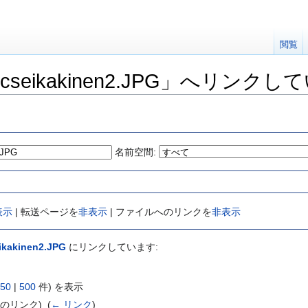
閲覧
icseikakinen2.JPG」へリンク
名前空間:
表示
| 転送ページを
非表示
| ファイルへのリンクを
非表示
kakinen2.JPG
にリンクしています:
50
|
500
件) を表示
のリンク) ‎
(
← リンク
)