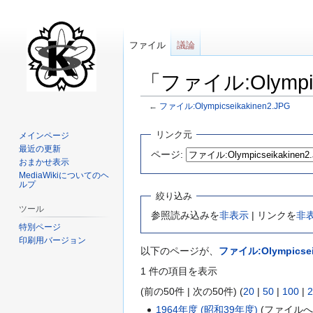
ファイル
議論
「ファイル:Olymp
←
ファイル:Olympicseikakinen2.JPG
ナ
検
リンク元
メインページ
ビ
索
最近の更新
ページ:
ゲ
に
おまかせ表示
ー
移
MediaWikiについてのヘ
ルプ
シ
動
絞り込み
ョ
ツール
参照読み込みを
非表示
| リンクを
非
ン
特別ページ
に
印刷用バージョン
以下のページが、
ファイル:Olympicsei
移
動
1 件の項目を表示
(前の50件 | 次の50件) (
20
|
50
|
100
|
2
1964年度 (昭和39年度)
(ファイルへ