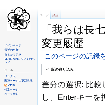
ページ
議論
「我らは長
変更履歴
メインページ
最近の更新
このページの記録
おまかせ表示
MediaWikiについてのヘ
ルプ
ナ
検
版の絞り込み
ツール
ビ
索
リンク元
ゲ
に
関連ページの更新状況
ー
移
差分の選択: 比
Atom
シ
動
特別ページ
ョ
ページ情報
し、Enterキ
ン
に