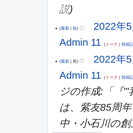
説
2022年5
最新
前
Admin 11
トーク
投稿
2022年5
最新
前
Admin 11
トーク
投稿
ジの作成:「『''
は、紫友85周
中・小石川の創