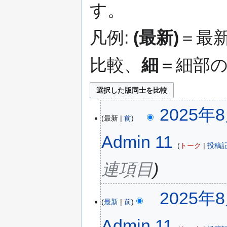
す。
移
動
凡例:
(最新)
＝最
比較、
細
＝細部
2025年8
最新
前
Admin 11
トーク
投稿
連項目
2025年8
最新
前
Admin 11