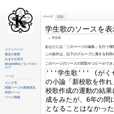
ページ
議論
学生歌のソースを表
←
学生歌
ナ
検
あなたには「このページの編集」を行う権
メインページ
ビ
索
この操作は、以下のグループに属する利用
最近の更新
ゲ
に
おまかせ表示
ー
移
このページのソースの閲覧やコピーができ
MediaWikiについてのヘ
ルプ
シ
動
ョ
ツール
ン
リンク元
に
関連ページの更新状況
移
特別ページ
動
ページ情報