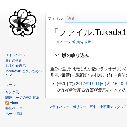
ファイル
議論
「ファイル:Tukada1
このページの記録を表示
ナ
検
版の絞り込み
メインページ
ビ
索
最近の更新
ゲ
に
おまかせ表示
差分の選択: 比較したい版のラジオボタンを
ー
移
MediaWikiについてのヘ
凡例:
(最新)
＝最新版との比較、
(前)
＝直前
ルプ
シ
動
ョ
最新
前
2017年4月11日 (火) 16:26
‎
ツール
ン
校長肖像写真 校長室保管アルバムより
リンク元
に
関連ページの更新状況
移
Atom
プライバシー・ポリシー
五中・小石川デジタルア
動
特別ページ
ページ情報