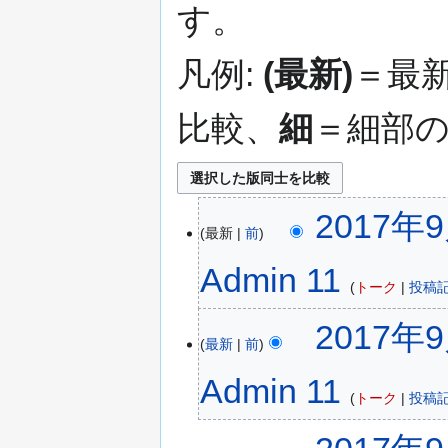
す。
移
動
凡例:
(最新)
＝最
比較、
細
＝細部
2017年9
最新
前
Admin 11
トーク
投稿
2017年9
最新
前
Admin 11
トーク
投稿