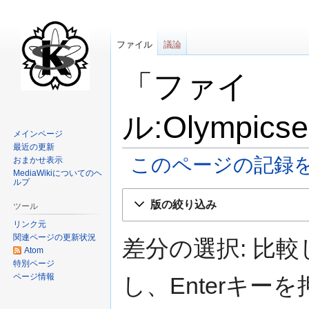
ファイル
議論
「ファイ
ル:Olympic
メインページ
最近の更新
このページの記録
おまかせ表示
MediaWikiについてのヘ
ルプ
ナ
検
版の絞り込み
ツール
ビ
索
リンク元
ゲ
に
関連ページの更新状況
ー
移
差分の選択: 比
Atom
シ
動
特別ページ
ョ
ページ情報
し、Enterキ
ン
に