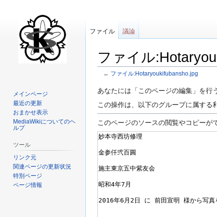
ファイル
議論
ファイル:Hotaryou
←
ファイル:Hotaryoukifubansho.jpg
ナ
検
あなたには「このページの編集」を行
メインページ
ビ
索
最近の更新
この操作は、以下のグループに属する
ゲ
に
おまかせ表示
ー
移
MediaWikiについてのヘ
このページのソースの閲覧やコピーが
ルプ
シ
動
ョ
ツール
ン
リンク元
に
関連ページの更新状況
移
特別ページ
ページ情報
動