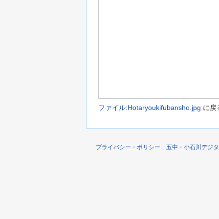
ファイル:Hotaryoukifubansho.jpg
に戻
プライバシー・ポリシー
五中・小石川デジタ