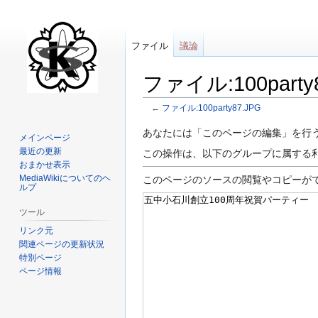
ファイル
議論
ファイル:100par
←
ファイル:100party87.JPG
ナ
検
あなたには「このページの編集」を行
メインページ
ビ
索
最近の更新
この操作は、以下のグループに属する
ゲ
に
おまかせ表示
ー
移
MediaWikiについてのヘ
このページのソースの閲覧やコピーが
ルプ
シ
動
ョ
ツール
ン
リンク元
に
関連ページの更新状況
移
特別ページ
ページ情報
動