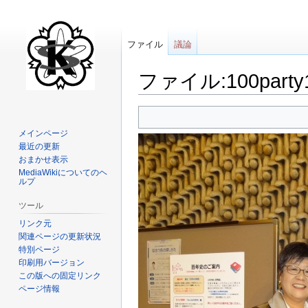
ファイル
議論
ファイル:100party
ナ
検
ビ
索
メインページ
ゲ
に
最近の更新
ー
移
おまかせ表示
MediaWikiについてのヘ
シ
動
ルプ
ョ
ン
ツール
に
リンク元
移
関連ページの更新状況
動
特別ページ
印刷用バージョン
この版への固定リンク
ページ情報