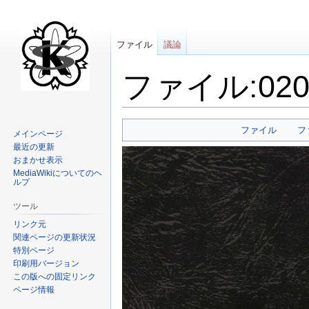
ファイル
議論
ファイル:020 B
ナ
検
ファイル
フ
メインページ
ビ
索
最近の更新
ゲ
に
おまかせ表示
ー
移
MediaWikiについてのヘ
ルプ
シ
動
ョ
ツール
ン
リンク元
に
関連ページの更新状況
移
特別ページ
動
印刷用バージョン
この版への固定リンク
ページ情報