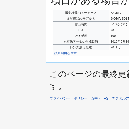
項目がある場合
撮影機器のメーカー名
SIGMA
撮影機器のモデル名
SIGMA SD1 Me
露出時間
3/10秒 (0.3)
F値
f/8
ISO 感度
100
原画像データの生成日時
2016年6月28日
レンズ焦点距離
70 ミリ
拡張項目を表示
このページの最終更新日時
す。
プライバシー・ポリシー
五中・小石川デジタルア