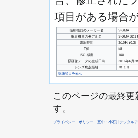
合、修正された
項目がある場合
撮影機器のメーカー名
SIGMA
撮影機器のモデル名
SIGMA SD1 Me
露出時間
3/10秒 (0.3)
F値
f/8
ISO 感度
100
原画像データの生成日時
2016年6月28日
レンズ焦点距離
70 ミリ
拡張項目を表示
このページの最終更新日時
す。
プライバシー・ポリシー
五中・小石川デジタルア