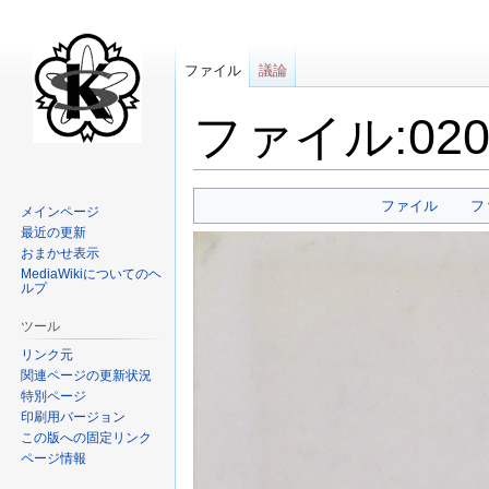
ファイル
議論
ファイル:020 B
ナ
検
ファイル
フ
メインページ
ビ
索
最近の更新
ゲ
に
おまかせ表示
ー
移
MediaWikiについてのヘ
ルプ
シ
動
ョ
ツール
ン
リンク元
に
関連ページの更新状況
移
特別ページ
動
印刷用バージョン
この版への固定リンク
ページ情報