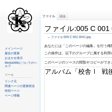
ファイル
議論
ファイル:005 C 00
←
ファイル:005 C 001 0041.jpg
ナ
検
あなたには「このページの編集」を行う権
メインページ
ビ
索
この操作は、以下のグループに属する利用
最近の更新
ゲ
に
おまかせ表示
ー
移
このページのソースの閲覧やコピーができ
MediaWikiについてのヘ
ルプ
シ
動
ョ
ツール
ン
リンク元
に
関連ページの更新状況
移
特別ページ
動
ページ情報