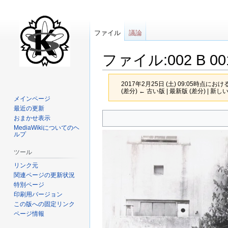
ファイル
議論
ファイル:002 B 001 
2017年2月25日 (土) 09:05時点におけ
(差分) ← 古い版 | 最新版 (差分) | 新し
メインページ
最近の更新
ナ
検
おまかせ表示
ビ
索
MediaWikiについてのヘ
ルプ
ゲ
に
ー
移
ツール
シ
動
リンク元
ョ
関連ページの更新状況
ン
特別ページ
に
印刷用バージョン
この版への固定リンク
移
ページ情報
動