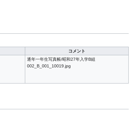
コメント
逐年一年生写真帳/昭和27年入学B組
002_B_001_10019.jpg